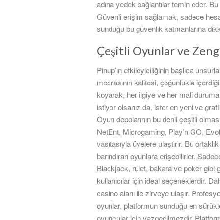
adına yedek bağlantılar temin eder. Bu l
Güvenli erişim sağlamak, sadece hesabı
sunduğu bu güvenlik katmanlarına dikk
Çeşitli Oyunlar ve Zeng
Pinup’ın etkileyiciliğinin başlıca unsur
mecrasının kalitesi, çoğunlukla içerdiğ
koyarak, her ilgiye ve her mali duruma 
istiyor olsanız da, ister en yeni ve gra
Oyun depolarının bu denli çeşitli olmas
NetEnt, Microgaming, Play’n GO, Evolut
vasıtasıyla üyelere ulaştırır. Bu ortaklık
barındıran oyunlara erişebilirler. Sade
Blackjack, rulet, bakara ve poker gibi 
kullanıcılar için ideal seçeneklerdir. 
casino alanı ile zirveye ulaşır. Profesyo
oyunlar, platformun sunduğu en sürükle
oyuncular için vazgeçilmezdir. Platfo