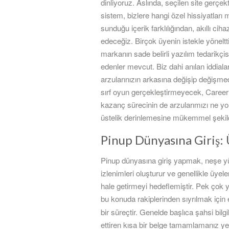
dinliyoruz. Aslında, seçilen site gerçe
sistem, bizlere hangi özel hissiyatlar
sunduğu içerik farklılığından, akıllı c
edeceğiz. Birçok üyenin istekle yöneltt
markanın sade belirli yazılım tedarikçi
edenler mevcut. Biz dahi anılan iddiala
arzularınızın arkasına değişip değişme
sırf oyun gerçekleştirmeyecek, Career 
kazanç sürecinin de arzularımızı ne yolla
üstelik derinlemesine mükemmel şekilde
Pinup Dünyasına Giriş: 
Pinup dünyasına giriş yapmak, neşe yü
izlenimleri oluşturur ve genellikle üye
hale getirmeyi hedeflemiştir. Pek çok y
bu konuda rakiplerinden sıyrılmak için
bir süreçtir. Genelde başlıca şahsi bilg
ettiren kısa bir belge tamamlamanız yet