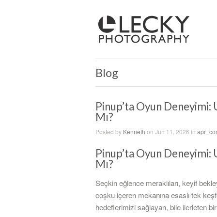
Blog
Pinup’ta Oyun Deneyimi: U
Mı?
Posted by
Kenneth
on Jun 11, 2026 in
apr_c
Pinup’ta Oyun Deneyimi: U
Mı?
Seçkin eğlence meraklıları, keyif bekle
coşku içeren mekanına esaslı tek keşfe
hedeflerimizi sağlayan, bile ilerleten b