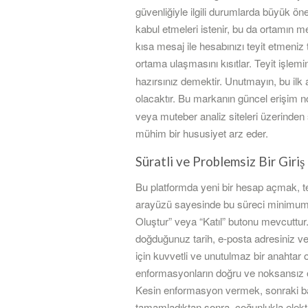
güvenliğiyle ilgili durumlarda büyük öne
kabul etmeleri istenir, bu da ortamın me
kısa mesaj ile hesabınızı teyit etmeniz 
ortama ulaşmasını kısıtlar. Teyit işlem
hazırsınız demektir. Unutmayın, bu ilk 
olacaktır. Bu markanın güncel erişim n
veya muteber analiz siteleri üzerinden s
mühim bir hususiyet arz eder.
Süratli ve Problemsiz Bir Giriş
Bu platformda yeni bir hesap açmak, te
arayüzü sayesinde bu süreci minimum s
Oluştur” veya “Katıl” butonu mevcuttur. 
doğduğunuz tarih, e-posta adresiniz ve 
için kuvvetli ve unutulmaz bir anahtar
enformasyonların doğru ve noksansız o
Kesin enformasyon vermek, sonraki bak
tamamladıktan sonra, çoğunlukla elektro