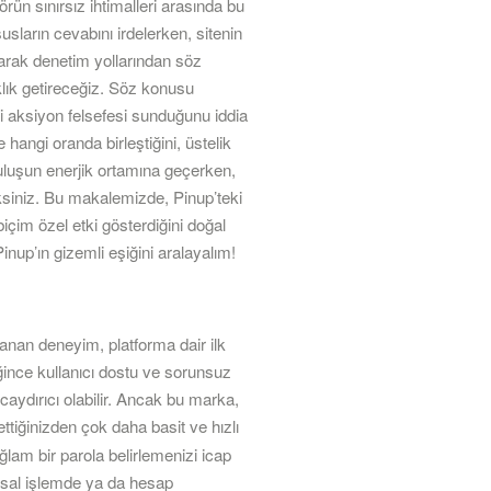
rün sınırsız ihtimalleri arasında bu
ların cevabını irdelerken, sitenin
larak denetim yollarından söz
ıklık getireceğiz. Söz konusu
ci aksiyon felsefesi sunduğunu iddia
hangi oranda birleştiğini, üstelik
ruluşun enerjik ortamına geçerken,
ksiniz. Bu makalemizde, Pinup’teki
biçim özel etki gösterdiğini doğal
up’ın gizemli eşiğini aralayalım!
nan deneyim, platforma dair ilk
iğince kullanıcı dostu ve sorunsuz
caydırıcı olabilir. Ancak bu marka,
tiğinizden çok daha basit ve hızlı
ağlam bir parola belirlemenizi icap
nansal işlemde ya da hesap