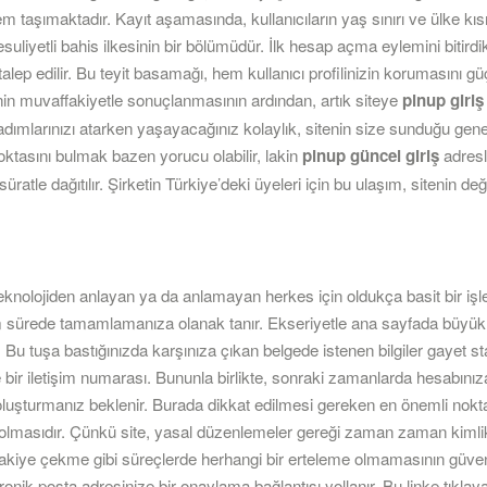
m taşımaktadır. Kayıt aşamasında, kullanıcıların yaş sınırı ve ülke kıs
suliyetli bahis ilkesinin bir bölümüdür. İlk hesap açma eylemini bitird
talep edilir. Bu teyit basamağı, hem kullanıcı profilinizin korumasını g
inin muvaffakiyetle sonuçlanmasının ardından, artık siteye
pinup giriş
adımlarınızı atarken yaşayacağınız kolaylık, sitenin size sunduğu gene
oktasını bulmak bazen yorucu olabilir, lakin
pinup güncel giriş
adresl
üratle dağıtılır. Şirketin Türkiye’deki üyeleri için bu ulaşım, sitenin d
knolojiden anlayan ya da anlamayan herkes için oldukça basit bir işlem
ürede tamamlamanıza olanak tanır. Ekseriyetle ana sayfada büyük ve
Bu tuşa bastığınızda karşınıza çıkan belgede istenen bilgiler gayet stand
bir iletişim numarası. Bununla birlikte, sonraki zamanlarda hesabınıza
 oluşturmanız beklenir. Burada dikkat edilmesi gereken en önemli nokt
lmasıdır. Çünkü site, yasal düzenlemeler gereği zaman zaman kimlik 
iye çekme gibi süreçlerde herhangi bir erteleme olmamasının güvenc
nik posta adresinize bir onaylama bağlantısı yollanır. Bu linke tıklaya