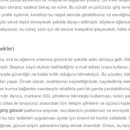
r olmanız sadece birkaç an sürer. Bu süratli ve pürüzsüz giriş evre
ç pratik eylemle, kendinizi bu neşeli alemde görebilirsiniz ve sevdiğini
hiçbir sıkıntı teşkil etmeyecek şekilde dizayn edilmiştir, böylece eğlen
indeyseniz, bu süreç sizin için de benzer kolaylıkta işleyecektir, hatta
ekleri
ra, sıra bu eğlence ortamına güvenli bir şekilde adım atmaya gelir. Si
iştir. Başlıca, kayıt olurken belirlediğiniz e-mail adresi (veya kullanıcı 
ünyada güvenliğin ne kadar kritik olduğunu bilmekteyiz. Bu yüzden, ba
ları yapar. Örnek olarak, anahtarınızı kaybettiğinizde, kaydedilmiş el
 kurma bağlantısı vasıtasıyla rahatlıkla yeni bir parola yaratabilirsiniz
mdır. Ayrıca, markanın SSL şifreleme teknolojisi kullanması, bütün şahs
itesi ile tarayıcınız arasındaki tüm iletişim şifrelenir ve üçüncü kişile
giriş güncel
platforma erişmek, tecrübenizin problemsiz ve emniyetli
in bu tarz tedbirleri uygulaması üyeler için önemli bir konfor sebebidir. 
iğinde, güncel erişim adreslerini takip etmek önemlidir. Ortam, bu tar