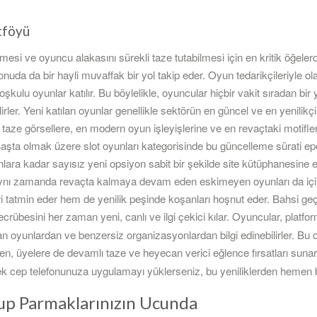
tföyü
lmesi ve oyuncu alakasını sürekli taze tutabilmesi için en kritik öğele
onuda da bir hayli muvaffak bir yol takip eder. Oyun tedarikçileriyle
 coşkulu oyunlar katılır. Bu böylelikle, oyuncular hiçbir vakit sıradan
rler. Yeni katılan oyunlar genellikle sektörün en güncel ve en yenilikçi 
 taze görsellere, en modern oyun işleyişlerine ve en revaçtaki motifler
aşta olmak üzere slot oyunları kategorisinde bu güncelleme sürati epey
unlara kadar sayısız yeni opsiyon sabit bir şekilde site kütüphanesine e
, aynı zamanda revaçta kalmaya devam eden eskimeyen oyunları da i
eri tatmin eder hem de yenilik peşinde koşanları hoşnut eder. Bahsi g
ecrübesini her zaman yeni, canlı ve ilgi çekici kılar. Oyuncular, platf
ılan oyunlardan ve benzersiz organizasyonlardan bilgi edinebilirler. Bu
n, üyelere de devamlı taze ve heyecan verici eğlence fırsatları suna
rek cep telefonunuza uygulamayı yüklerseniz, bu yeniliklerden hemen b
nup Parmaklarınızın Ucunda