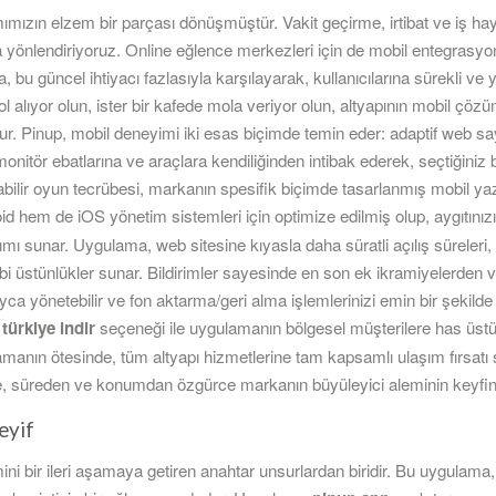
mızın elzem bir parçası dönüşmüştür. Vakit geçirme, irtibat ve iş ha
la yönlendiriyoruz. Online eğlence merkezleri için de mobil entegrasyon
ka, bu güncel ihtiyacı fazlasıyla karşılayarak, kullanıcılarına sürekli ve
ol alıyor olun, ister bir kafede mola veriyor olun, altyapının mobil çö
lur. Pinup, mobil deneyimi iki esas biçimde temin eder: adaptif web sa
onitör ebatlarına ve araçlara kendiliğinden intibak ederek, seçtiğiniz 
abilir oyun tecrübesi, markanın spesifik biçimde tasarlanmış mobil yazı
 hem de iOS yönetim sistemleri için optimize edilmiş olup, aygıtını
ımı sunar. Uygulama, web sitesine kıyasla daha süratli açılış süreleri
ü gibi üstünlükler sunar. Bildirimler sayesinde en son ek ikramiyelerd
ayca yönetebilir ve fon aktarma/geri alma işlemlerinizi emin bir şekilde
türkiye indir
seçeneği ile uygulamanın bölgesel müşterilere has üstünl
nın ötesinde, tüm altyapı hizmetlerine tam kapsamlı ulaşım fırsatı 
de, süreden ve konumdan özgürce markanın büyüleyici aleminin keyfini 
eyif
i bir ileri aşamaya getiren anahtar unsurlardan biridir. Bu uygulama,