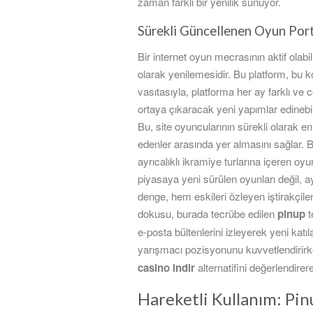
zaman farklı bir yenilik sunuyor.
Sürekli Güncellenen Oyun Por
Bir internet oyun mecrasının aktif olabi
olarak yenilemesidir. Bu platform, bu k
vasıtasıyla, platforma her ay farklı ve
ortaya çıkaracak yeni yapımlar edinebili
Bu, site oyuncularının sürekli olarak en
edenler arasında yer almasını sağlar. B
ayrıcalıklı ikramiye turlarına içeren oy
piyasaya yeni sürülen oyunları değil
denge, hem eskileri özleyen iştirakçil
dokusu, burada tecrübe edilen
pinup
t
e-posta bültenlerini izleyerek yeni kat
yarışmacı pozisyonunu kuvvetlendirirke
casino indir
alternatifini değerlendire
Hareketli Kullanım: Pi