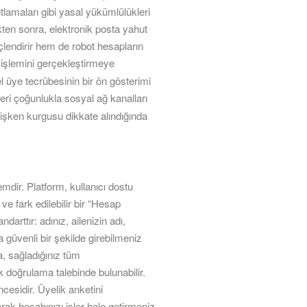
ıtlamaları gibi yasal yükümlülükleri
ikten sonra, elektronik posta yahut
üçlendirir hem de robot hesapların
işlemini gerçekleştirmeye
l üye tecrübesinin bir ön gösterimi
eri çoğunlukla sosyal ağ kanalları
eğişken kurgusu dikkate alındığında
dir. Platform, kullanıcı dostu
 fark edilebilir bir “Hesap
arttır: adınız, ailenizin adı,
 güvenli bir şekilde girebilmeniz
a, sağladığınız tüm
doğrulama talebinde bulunabilir.
esidir. Üyelik anketini
rak hesabınızı işler hale getirmeniz