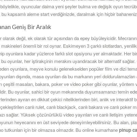
 böylelikle, oyuncular daima yeni şeyler bulma ve değişik oyun tecr
 bu kapsamlı aleme start verdiğinizde, daralmak için hiçbir bahanen
nan Geniş Bir Aralık
r olarak değil, ek olarak tür açısından da epey büyüleyicidir. Mecranı
akineleri önemli bir rol oynar. Eskimeyen 3 çarklı slotlardan, yenilikç
yunlara kadar yüzlerce farklı slot opsiyonu yer almaktadır. Her biri
bu oyunlar, her iştirakçinin merakını uyandıracak bir alternatif sağlar.
 eden oyunlara, meyve konulu gelenekselden popüler film ve dizi tema
 oyunları dışında, masa oyunları da bu markanın yeri doldurulamazları 
 çeşitli masaları, bakara, poker ve video poker gibi oyunlar, yöntem ve
ir. Bu oyunlar, sahici bir oyun mekanında duyumsamanızı temin edecek
inden ayıran en dikkat çekici niteliklerinden biri, anlık ve interaktif 
rçekleştirilen canlı rulet, canlı blackjack, canlı bakara ve canlı poker m
ı sağlar. Yüksek çözünürlüklü video yayınları ve canlı iletişim yetenekl
 oyunun heyecanını en üst seviyede deneyimleyebilirsiniz. Bu alan, pla
ino tutkunları için bir olmazsa olmazdır. Bu online kumarhane
pinup c