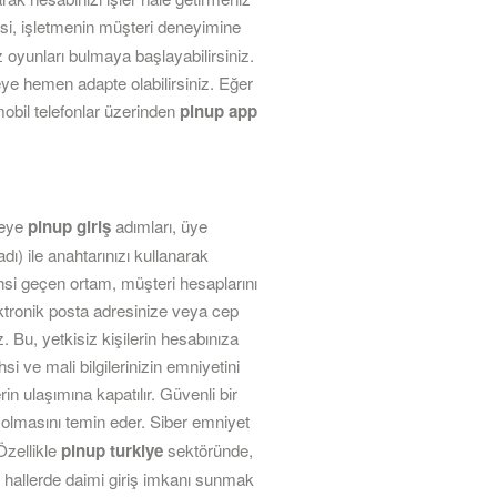
si, işletmenin müşteri deneyimine
z oyunları bulmaya başlayabilirsiniz.
ceye hemen adapte olabilirsiniz. Eğer
 mobil telefonlar üzerinden
pinup app
teye
pinup giriş
adımları, üye
adı) ile anahtarınızı kullanarak
hsi geçen ortam, müşteri hesaplarını
ektronik posta adresinize veya cep
. Bu, yetkisiz kişilerin hesabınıza
i ve mali bilgilerinizin emniyetini
rin ulaşımına kapatılır. Güvenli bir
 olmasını temin eder. Siber emniyet
Özellikle
pinup turkiye
sektöründe,
z hallerde daimi giriş imkanı sunmak