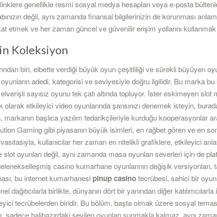
inklere genellikle resmi sosyal medya hesapları veya e-posta bültenleri 
nızın değil, aynı zamanda finansal bilgilerinizin de korunması anlam
at etmek ve her zaman güncel ve güvenilir erişim yollarını kullanma
in Koleksiyon
larından biri, elbette verdiği büyük oyun çeşitliliği ve sürekli büyüyen 
i oyunların adedi, kategorisi ve seviyesiyle doğru ilgilidir. Bu marka 
elverişli sayısız oyunu tek çatı altında topluyor. İster eskimeyen slo
fik olarak etkileyici video oyunlarında şansınızı denemek isteyin, burad
ı, markanın başlıca yazılım tedarikçileriyle kurduğu kooperasyonlar ar
ion Gaming gibi piyasanın büyük isimleri, en rağbet gören ve en son 
 vasıtasıyla, kullanıcılar her zaman en nitelikli grafiklere, etkileyici an
ce slot oyunları değil, aynı zamanda masa oyunları severleri için de pl
gelenekselleşmiş casino kumarhane oyunlarının değişik versiyonları, tak
Dahası, bu internet kumarhanesi
pinup casino
tecrübesi, sahici bir oyun
nel dağıtıcılarla birlikte, dünyanın dört bir yanından diğer katılımcılarl
yici tecrübelerden biridir. Bu bölüm, başta olmak üzere sosyal teması 
rm, sadece halihazırdaki sevilen oyunları sunmakla kalmaz, aynı zama