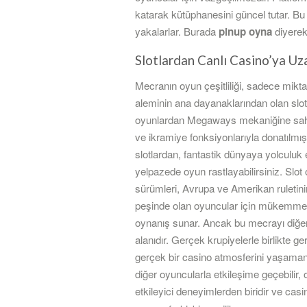
katarak kütüphanesini güncel tutar. Bu
yakalarlar. Burada
pinup oyna
diyerek
Slotlardan Canlı Casino’ya Uza
Mecranın oyun çeşitliliği, sadece mikta
aleminin ana dayanaklarından olan slot m
oyunlardan Megaways mekaniğine sahip o
ve ikramiye fonksiyonlarıyla donatılmış 
slotlardan, fantastik dünyaya yolculuk
yelpazede oyun rastlayabilirsiniz. Slot
sürümleri, Avrupa ve Amerikan ruletinin
peşinde olan oyuncular için mükemmeld
oynanış sunar. Ancak bu mecrayı diğerler
alanıdır. Gerçek krupiyelerle birlikte ge
gerçek bir casino atmosferini yaşamanız
diğer oyuncularla etkileşime geçebilir,
etkileyici deneyimlerden biridir ve cas