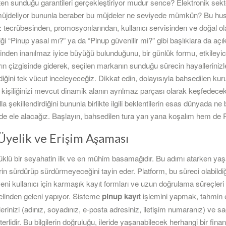
kten sunduğu garantileri gerçekleştiriyor mudur sence? Elektronik sektö
ı müjdeliyor bununla beraber bu müjdeler ne seviyede mümkün? Bu husus
ihaz tecrübesinden, promosyonlarından, kullanıcı servisinden ve doğal o
iği “Pinup yasal mı?” ya da “Pinup güvenilir mi?” gibi başlıklara da aç
sinden inanılmaz iyice büyüğü bulunduğunu, bir günlük formu, etkileyi
rın çizgisinde giderek, seçilen markanın sunduğu sürecin hayallerinizle 
diğini tek vücut inceleyeceğiz. Dikkat edin, dolayısıyla bahsedilen ku
kişiliğinizi mevcut dinamik alanın ayrılmaz parçası olarak keşfedece
 şekillendirdiğini bununla birlikte ilgili beklentilerin esas dünyada ne 
 ele alacağız. Başlayın, bahsedilen tura yan yana koşalım hem de Pin
Üyelik ve Erişim Aşaması
klü bir seyahatin ilk ve en mühim basamağıdır. Bu adımı atarken yaşa
lerin sürdürüp sürdürmeyeceğini tayin eder. Platform, bu süreci olabild
eni kullanıcı için karmaşık kayıt formları ve uzun doğrulama süreçleri 
 elinden geleni yapıyor. Sisteme
pinup kayıt
işlemini yapmak, tahmin et
ilerinizi (adınız, soyadınız, e-posta adresiniz, iletişim numaranız) ve s
erlidir. Bu bilgilerin doğruluğu, ileride yaşanabilecek herhangi bir fi