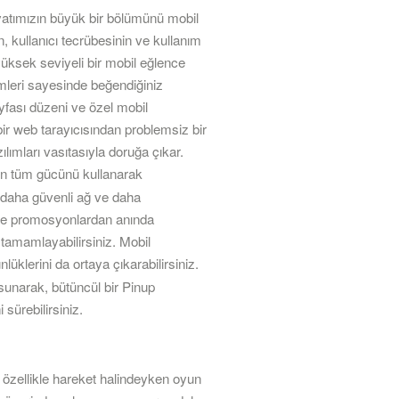
yatımızın büyük bir bölümünü mobil
, kullanıcı tecrübesinin ve kullanım
 yüksek seviyeli bir mobil eğlence
zümleri sayesinde beğendiğiniz
yfası düzeni ve özel mobil
bir web tarayıcısından problemsiz bir
lımları vasıtasıyla doruğa çıkar.
zın tüm gücünü kullanarak
, daha güvenli ağ ve daha
en ve promosyonlardan anında
 tamamlayabilirsiniz. Mobil
üklerini da ortaya çıkarabilirsiniz.
sunarak, bütüncül bir Pinup
sürebilirsiniz.
 özellikle hareket halindeyken oyun