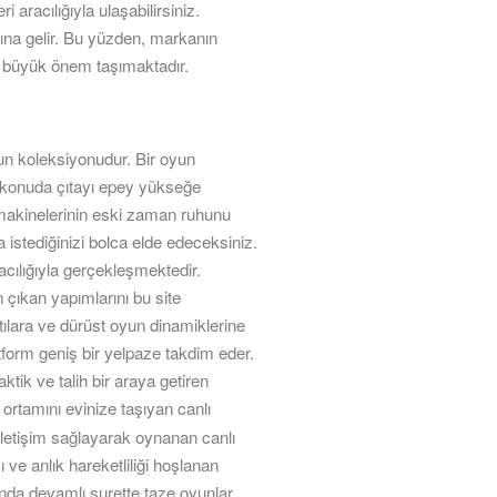
aracılığıyla ulaşabilirsiniz.
ına gelir. Bu yüzden, markanın
k büyük önem taşımaktadır.
oyun koleksiyonudur. Bir oyun
bu konuda çıtayı epey yükseğe
t makinelerinin eski zaman ruhunu
a istediğinizi bolca elde edeceksiniz.
acılığıyla gerçekleşmektedir.
çıkan yapımlarını bu site
latılara ve dürüst oyun dinamiklerine
atform geniş bir yelpaze takdim eder.
tik ve talih bir araya getiren
 ortamını evinize taşıyan canlı
a iletişim sağlayarak oynanan canlı
ve anlık hareketliliği hoşlanan
nda devamlı surette taze oyunlar