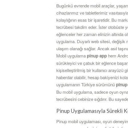
Bugünkü evrende mobil araçlar, yaşamı
cihazlarımız ve tabletlerimiz vasıtasıy
kolaylığının esas bir işaretidir. Bu mar
tecrübesi takdim eder. İster otobüste y
eğlenceler her zaman elinizin altında o
uygulama. Duyarlı web sitesi, değişik m
ulaşım olanağı sağlar. Ancak asıl taşın
Mobil uygulama
pinup app
hem Android
sürükleyici ve çabuk bir eğlence başar
kişiselleştirilmiş bir kullanıcı arayüz
haberdar olabilir, hesap bakiyenizi kol
uygulamanın Türkiye sürümünü
pinup 
Bu mobil uygulama, sadece oyun oynama
tecrübesini cebinize sığdırır. Bu saye
Pinup Uygulamasıyla Sürekli K
Pinup mobil uygulaması, oyun deneyimin