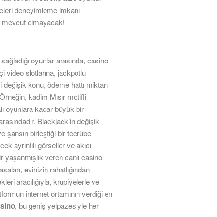
übeleri deneyimleme imkanı
iz mevcut olmayacak!
n sağladığı oyunlar arasında, casino
i video slotlarına, jackpotlu
 değişik konu, ödeme hattı miktarı
 Örneğin, kadim Mısır motifli
lı oyunlara kadar büyük bir
arasındadır. Blackjack’in değişik
 şansın birleştiği bir tecrübe
 ayrıntılı görseller ve akıcı
bir yaşanmışlık veren canlı casino
asaları, evinizin rahatlığından
eri aracılığıyla, krupiyelerle ve
tformun internet ortamının verdiği en
asino
, bu geniş yelpazesiyle her