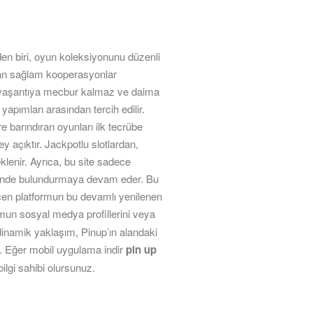
rden biri, oyun koleksiyonunu düzenli
 olan sağlam kooperasyonlar
 bir yaşantıya mecbur kalmaz ve daima
yapımları arasından tercih edilir.
e barındıran oyunları ilk tecrübe
 açıktır. Jackpotlu slotlardan,
klenir. Ayrıca, bu site sadece
çinde bulundurmaya devam eder. Bu
eçen platformun bu devamlı yenilenen
ormun sosyal medya profillerini veya
 dinamik yaklaşım, Pinup’ın alandaki
r. Eğer mobil uygulama indir
pin up
ilgi sahibi olursunuz.