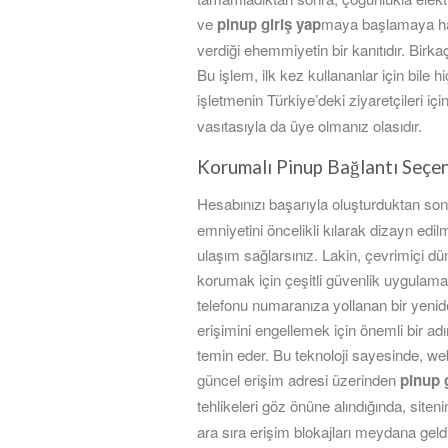
ve
pinup giriş yap
maya başlamaya hazı
verdiği ehemmiyetin bir kanıtıdır. Birka
Bu işlem, ilk kez kullananlar için bile 
işletmenin Türkiye’deki ziyaretçileri iç
vasıtasıyla da üye olmanız olasıdır.
Korumalı Pinup Bağlantı Seçen
Hesabınızı başarıyla oluşturduktan son
emniyetini öncelikli kılarak dizayn edilm
ulaşım sağlarsınız. Lakin, çevrimiçi d
korumak için çeşitli güvenlik uygulama
telefonu numaranıza yollanan bir yeniden
erişimini engellemek için önemli bir adı
temin eder. Bu teknoloji sayesinde, web s
güncel erişim adresi üzerinden
pinup 
tehlikeleri göz önüne alındığında, siten
ara sıra erişim blokajları meydana geld